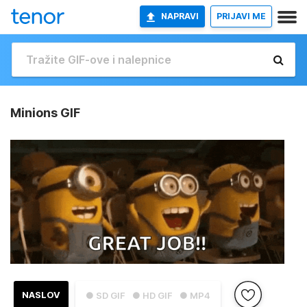
NAPRAVI
PRIJAVI ME
Minions GIF
NASLOV
● SD GIF
● HD GIF
● MP4