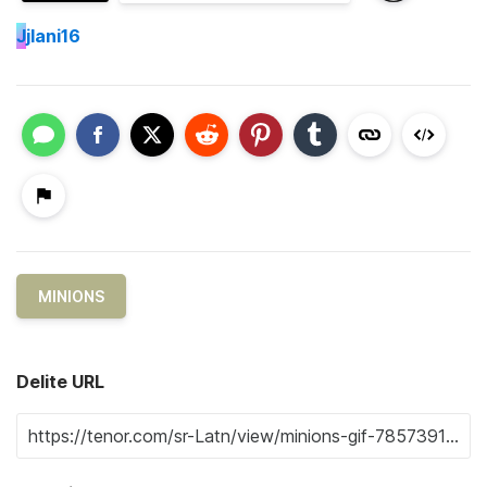
J
jlani16
MINIONS
Delite URL