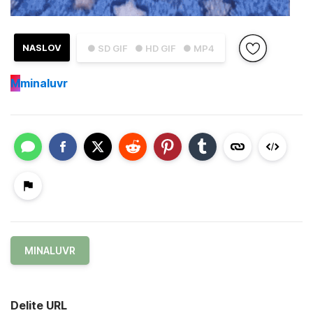
NASLOV
● SD GIF
● HD GIF
● MP4
M
minaluvr
MINALUVR
Delite URL