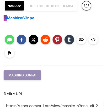
NASLOV
● SD GIF
● HD GIF
● MP4
M
MashiroS3npai
MASHIRO S3NPAI
Delite URL