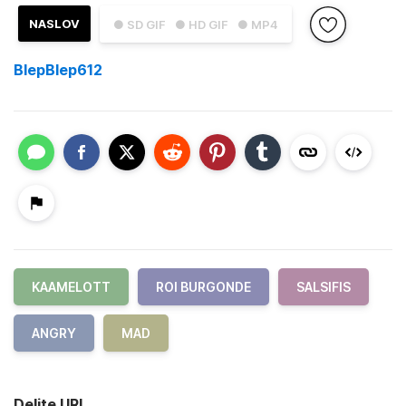
NASLOV
● SD GIF
● HD GIF
● MP4
BlepBlep612
KAAMELOTT
ROI BURGONDE
SALSIFIS
ANGRY
MAD
Delite URL