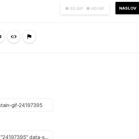
NASLOV
● SD GIF
● HD GIF