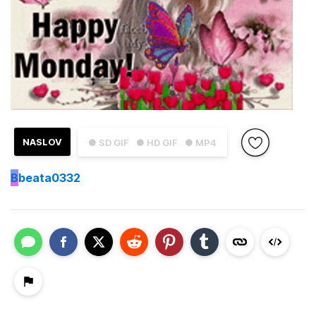
NASLOV
● SD GIF
● HD GIF
● MP4
B
beata0332