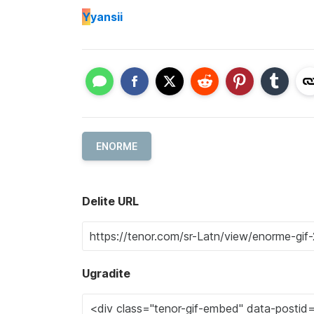
Y
yansii
ENORME
Delite URL
Ugradite