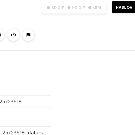
NASLOV
● SD GIF
● HD GIF
● MP4