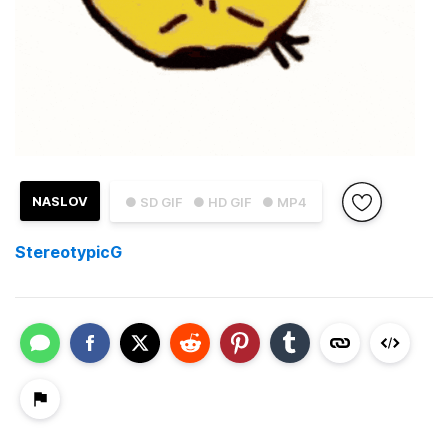
NASLOV
● SD GIF
● HD GIF
● MP4
StereotypicG