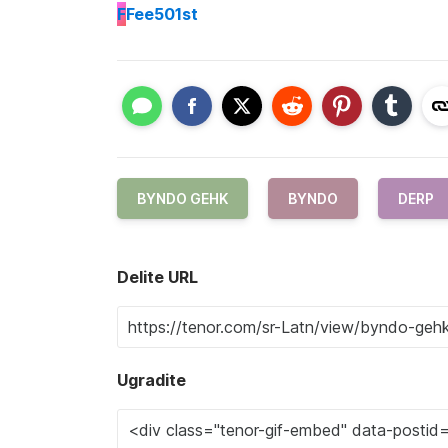
F
Fee501st
BYNDO GEHK
BYNDO
DERP
Delite URL
Ugradite