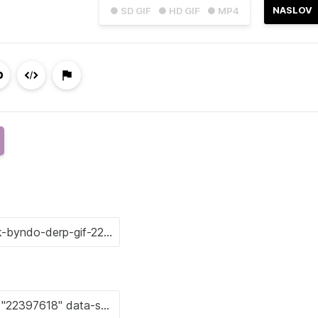
NASLOV
● SD GIF
● HD GIF
● MP4