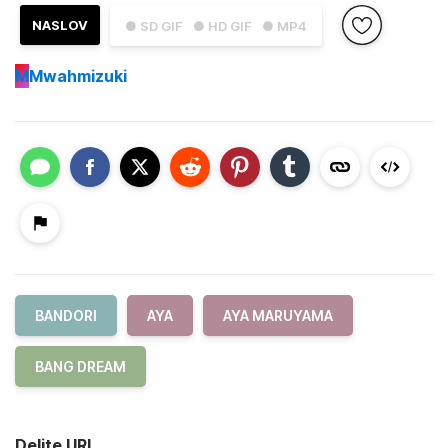
NASLOV
● SD GIF
● HD GIF
● MP4
M
Mwahmizuki
BANDORI
AYA
AYA MARUYAMA
BANG DREAM
Delite URL