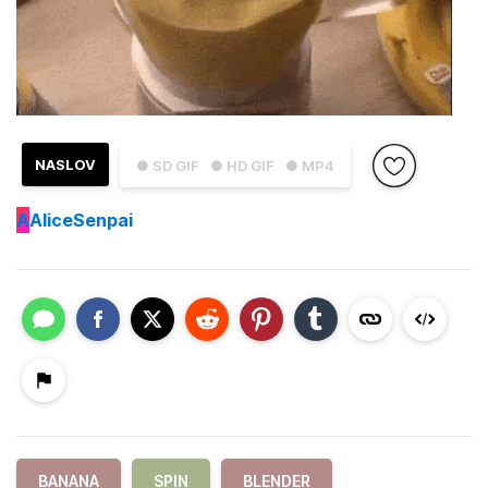
NASLOV
● SD GIF
● HD GIF
● MP4
A
AliceSenpai
BANANA
SPIN
BLENDER