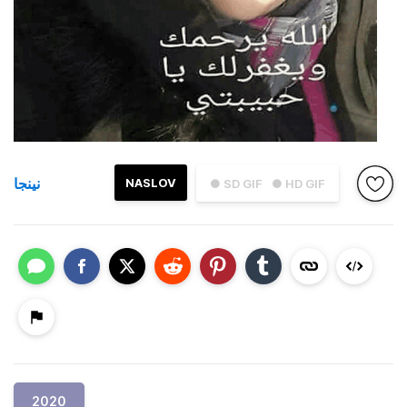
نينجا
NASLOV
● SD GIF
● HD GIF
2020