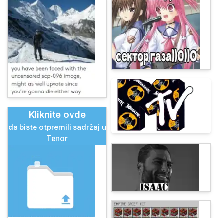
Kliknite ovde
da biste otpremili sadržaj u
Tenor