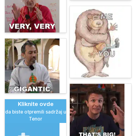
Kliknite ovde
da biste otpremili sadržaj u
Tenor