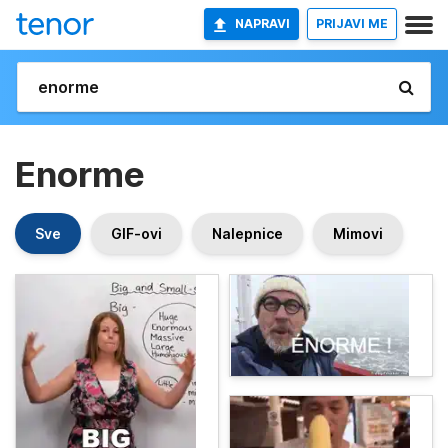
NAPRAVI
PRIJAVI ME
Enorme
Sve
GIF-ovi
Nalepnice
Mimovi