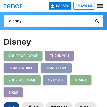
NAPRAVI
PRIJAVI ME
Disney
YOURE WELCOME
THANK YOU
DISNEY WORLD
DISNEY LOVE
YOUR WELCOME
GRACIAS
MOANA
TIRED
Sve
GIF-ovi
Nalepnice
Mimovi