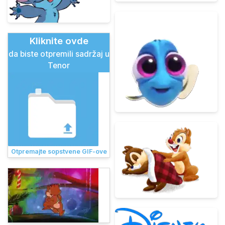
Kliknite ovde
da biste otpremili sadržaj u
Tenor
Otpremajte sopstvene GIF-ove