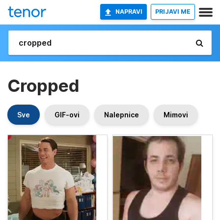
NAPRAVI
PRIJAVI ME
Cropped
Sve
GIF-ovi
Nalepnice
Mimovi