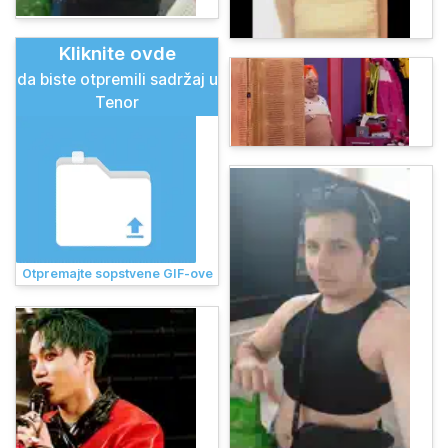
Kliknite ovde
da biste otpremili sadržaj u
Tenor
Otpremajte sopstvene GIF-ove