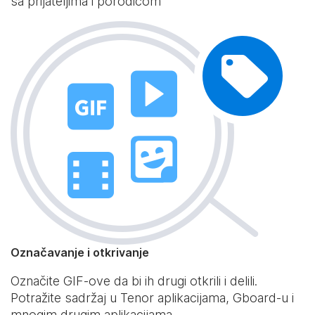
sa prijateljima i porodicom
Označavanje i otkrivanje
Označite GIF-ove da bi ih drugi otkrili i delili.
Potražite sadržaj u Tenor aplikacijama, Gboard-u i
mnogim drugim aplikacijama.