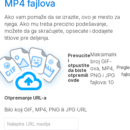
MP4 fajlova
Ako vam pomaže da se izrazite, ovo je mesto za
njega. Ako mu treba precizno podešavanje,
možete da ga skraćujete, opsecate i dodajete
titlove pre deljenja.
Maksimalni
Prevucite
i
broj GIF-
otpustite
Pregle
ova, MP4,
da biste
fajl
otpremili
PNG i JPG
ovde
fajlova:
10
Otpremanje URL-a
Bilo koji GIF, MP4, PNG ili JPG URL