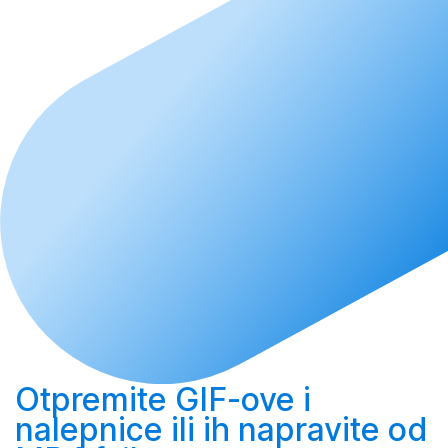
Otpremite
GIF-ove i
nalepnice ili ih
napravite
od