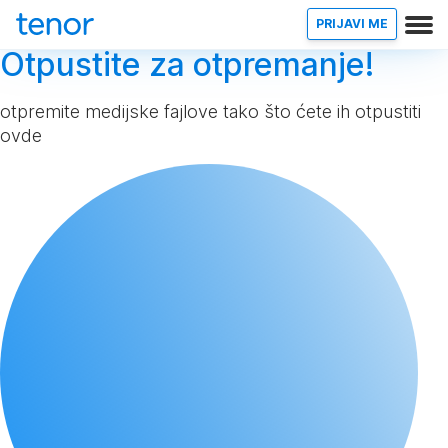
PRIJAVI ME
Otpustite za otpremanje!
otpremite medijske fajlove tako što ćete ih otpustiti
ovde