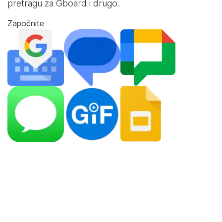
pretragu za Gboard i drugo.
Započnite