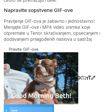
često se pretražuju i dele.
Napravite sopstvene GIF-ove
Pravljenje GIF-ova je zabavno i jednostavno!
Menjajte GIF-ove i MP4 video snimke koje
otpremate u Tenor skraćivanjem, opsecanjem i
dodavanjem prilagođenih naslova u sadržaj
Pravite GIF-ove