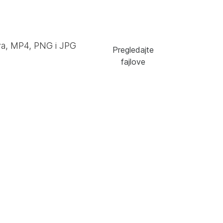
va, MP4, PNG i JPG
Pregledajte
fajlove