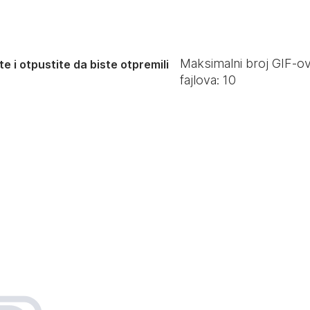
Maksimalni broj GIF-o
e i otpustite da biste otpremili
fajlova:
10