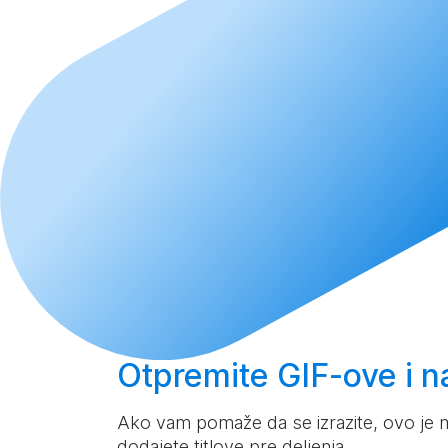
Otpremite
GIF-ove i na
Ako vam pomaže da se izrazite, ovo je 
dodajete titlove pre deljenja.