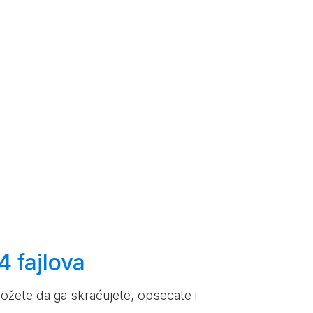
 fajlova
žete da ga skraćujete, opsecate i