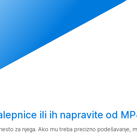
lepnice ili ih
napravite
od MP4
mesto za njega. Ako mu treba precizno podešavanje, mo