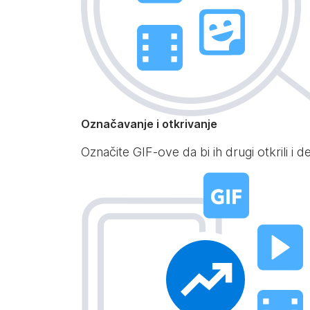
Označavanje i otkrivanje
Označite GIF-ove da bi ih drugi otkrili i 