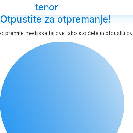
Otpustite za otpremanje!
otpremite medijske fajlove tako što ćete ih otpustiti o