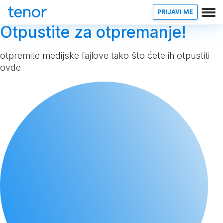
PRIJAVI ME
Otpustite za otpremanje!
otpremite medijske fajlove tako što ćete ih otpustiti
ovde