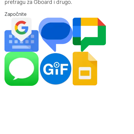
pretragu za Gboard i drugo.
Započnite