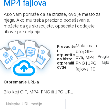
MP4 fajlova
Ako vam pomaže da se izrazite, ovo je mesto za
njega. Ako mu treba precizno podešavanje,
možete da ga skraćujete, opsecate i dodajete
titlove pre deljenja.
Maksimalni
Prevucite
i
broj GIF-
otpustite
Pregle
ova, MP4,
da biste
fajl
otpremili
PNG i JPG
ovde
fajlova:
10
Otpremanje URL-a
Bilo koji GIF, MP4, PNG ili JPG URL