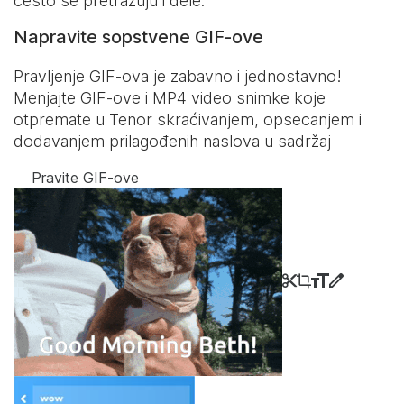
često se pretražuju i dele.
Napravite sopstvene GIF-ove
Pravljenje GIF-ova je zabavno i jednostavno!
Menjajte GIF-ove i MP4 video snimke koje
otpremate u Tenor skraćivanjem, opsecanjem i
dodavanjem prilagođenih naslova u sadržaj
Pravite GIF-ove