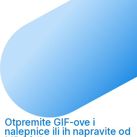
Otpremite
GIF-ove i
nalepnice ili ih
napravite
od