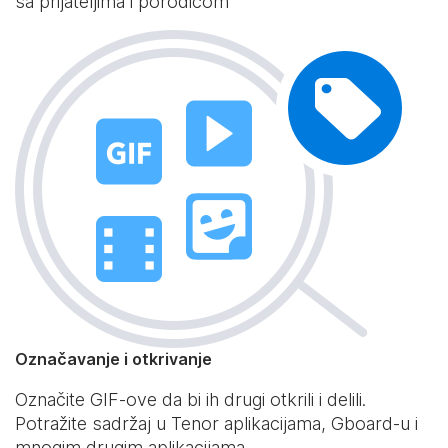
sa prijateljima i porodicom
Označavanje i otkrivanje
Označite GIF-ove da bi ih drugi otkrili i delili.
Potražite sadržaj u Tenor aplikacijama, Gboard-u i
mnogim drugim aplikacijama.