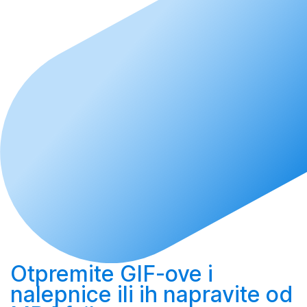
Otpremite
GIF-ove i
nalepnice ili ih
napravite
od