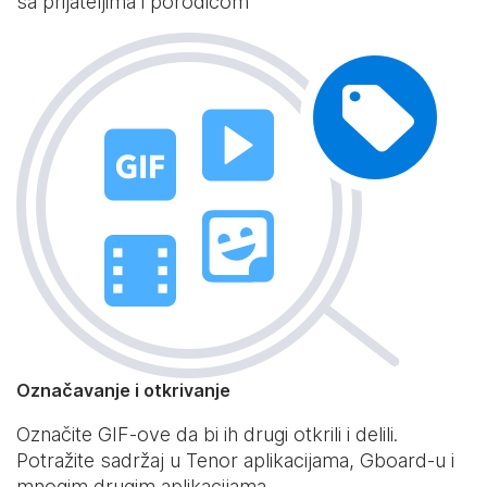
sa prijateljima i porodicom
Označavanje i otkrivanje
Označite GIF-ove da bi ih drugi otkrili i delili.
Potražite sadržaj u Tenor aplikacijama, Gboard-u i
mnogim drugim aplikacijama.