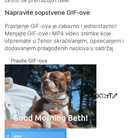
često se pretražuju i dele.
Napravite sopstvene GIF-ove
Pravljenje GIF-ova je zabavno i jednostavno!
Menjajte GIF-ove i MP4 video snimke koje
otpremate u Tenor skraćivanjem, opsecanjem i
dodavanjem prilagođenih naslova u sadržaj
Pravite GIF-ove