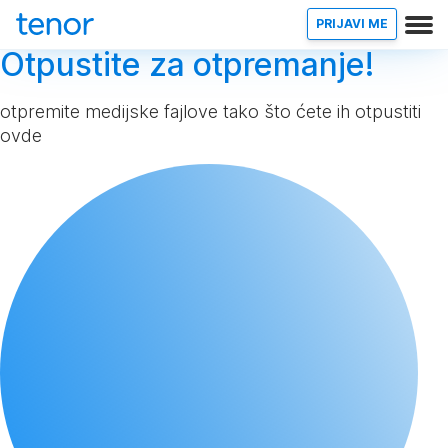
PRIJAVI ME
Otpustite za otpremanje!
otpremite medijske fajlove tako što ćete ih otpustiti
ovde