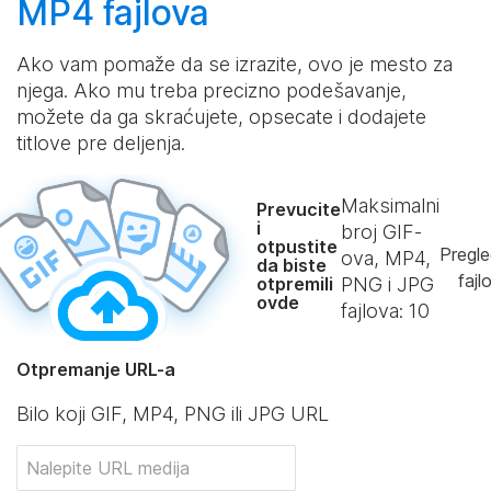
MP4 fajlova
Ako vam pomaže da se izrazite, ovo je mesto za
njega. Ako mu treba precizno podešavanje,
možete da ga skraćujete, opsecate i dodajete
titlove pre deljenja.
Maksimalni
Prevucite
i
broj GIF-
otpustite
Pregle
ova, MP4,
da biste
fajl
otpremili
PNG i JPG
ovde
fajlova:
10
Otpremanje URL-a
Bilo koji GIF, MP4, PNG ili JPG URL