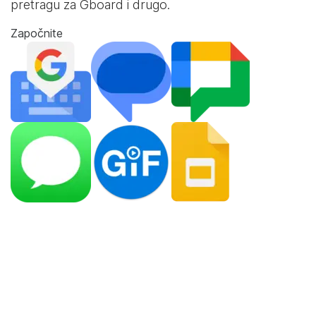
pretragu za Gboard i drugo.
Započnite