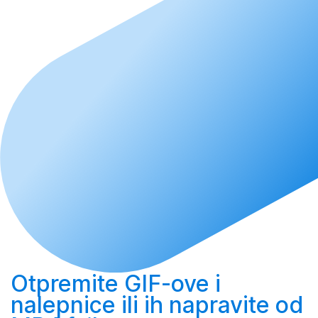
Otpremite
GIF-ove i
nalepnice ili ih
napravite
od