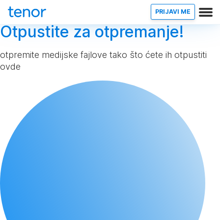
PRIJAVI ME
Otpustite za otpremanje!
otpremite medijske fajlove tako što ćete ih otpustiti
ovde