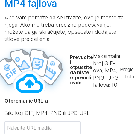
MP4 fajlova
Ako vam pomaže da se izrazite, ovo je mesto za
njega. Ako mu treba precizno podešavanje,
možete da ga skraćujete, opsecate i dodajete
titlove pre deljenja.
Maksimalni
Prevucite
i
broj GIF-
otpustite
Pregle
ova, MP4,
da biste
fajl
otpremili
PNG i JPG
ovde
fajlova:
10
Otpremanje URL-a
Bilo koji GIF, MP4, PNG ili JPG URL