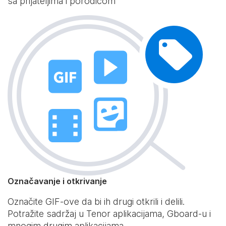
sa prijateljima i porodicom
Označavanje i otkrivanje
Označite GIF-ove da bi ih drugi otkrili i delili.
Potražite sadržaj u Tenor aplikacijama, Gboard-u i
mnogim drugim aplikacijama.