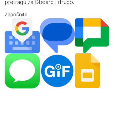
pretragu za Gboard i drugo.
Započnite