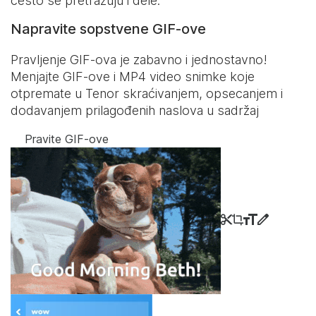
često se pretražuju i dele.
Napravite sopstvene GIF-ove
Pravljenje GIF-ova je zabavno i jednostavno!
Menjajte GIF-ove i MP4 video snimke koje
otpremate u Tenor skraćivanjem, opsecanjem i
dodavanjem prilagođenih naslova u sadržaj
Pravite GIF-ove