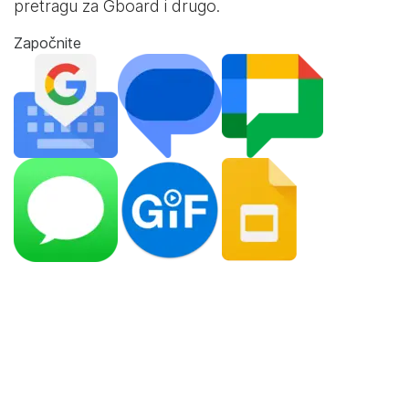
pretragu za Gboard i drugo.
Započnite