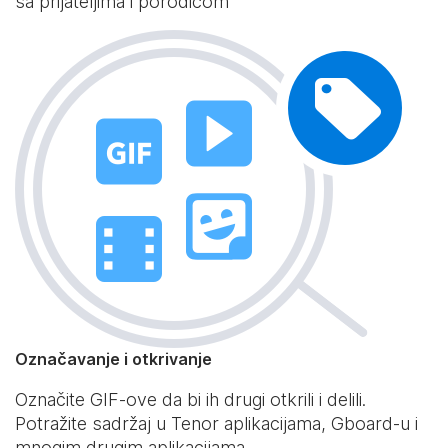
sa prijateljima i porodicom
Označavanje i otkrivanje
Označite GIF-ove da bi ih drugi otkrili i delili.
Potražite sadržaj u Tenor aplikacijama, Gboard-u i
mnogim drugim aplikacijama.