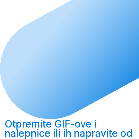
Otpremite
GIF-ove i
nalepnice ili ih
napravite
od