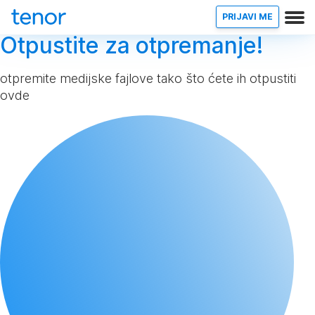
PRIJAVI ME
Otpustite za otpremanje!
otpremite medijske fajlove tako što ćete ih otpustiti
ovde