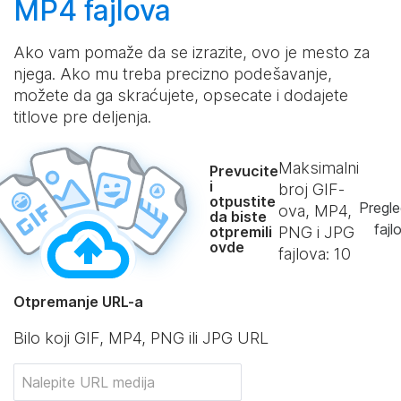
MP4 fajlova
Ako vam pomaže da se izrazite, ovo je mesto za
njega. Ako mu treba precizno podešavanje,
možete da ga skraćujete, opsecate i dodajete
titlove pre deljenja.
Maksimalni
Prevucite
i
broj GIF-
otpustite
Pregle
ova, MP4,
da biste
fajl
otpremili
PNG i JPG
ovde
fajlova:
10
Otpremanje URL-a
Bilo koji GIF, MP4, PNG ili JPG URL