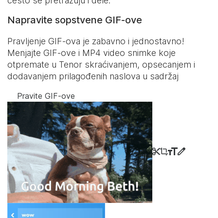
često se pretražuju i dele.
Napravite sopstvene GIF-ove
Pravljenje GIF-ova je zabavno i jednostavno!
Menjajte GIF-ove i MP4 video snimke koje
otpremate u Tenor skraćivanjem, opsecanjem i
dodavanjem prilagođenih naslova u sadržaj
Pravite GIF-ove