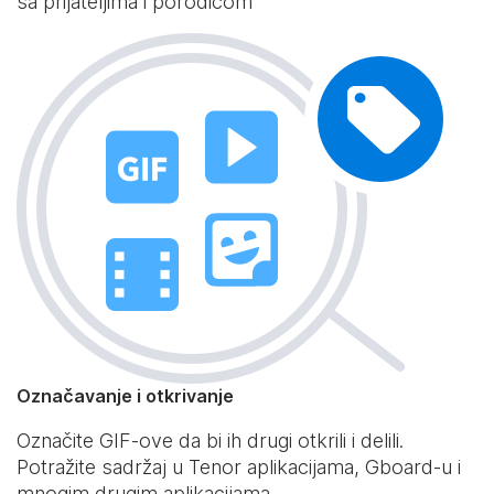
sa prijateljima i porodicom
Označavanje i otkrivanje
Označite GIF-ove da bi ih drugi otkrili i delili.
Potražite sadržaj u Tenor aplikacijama, Gboard-u i
mnogim drugim aplikacijama.