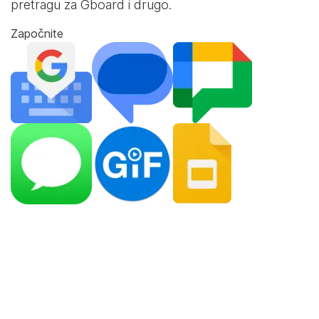
pretragu za Gboard i drugo.
Započnite