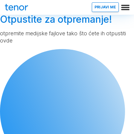
PRIJAVI ME
Otpustite za otpremanje!
otpremite medijske fajlove tako što ćete ih otpustiti
ovde