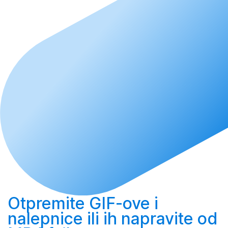
Otpremite
GIF-ove i
nalepnice ili ih
napravite
od