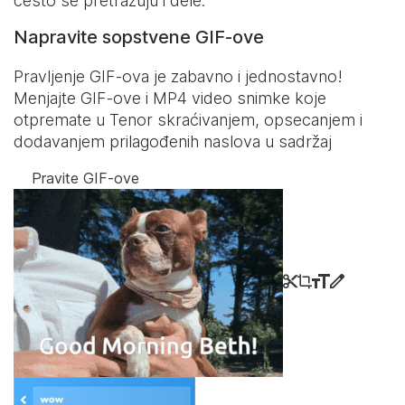
često se pretražuju i dele.
Napravite sopstvene GIF-ove
Pravljenje GIF-ova je zabavno i jednostavno!
Menjajte GIF-ove i MP4 video snimke koje
otpremate u Tenor skraćivanjem, opsecanjem i
dodavanjem prilagođenih naslova u sadržaj
Pravite GIF-ove