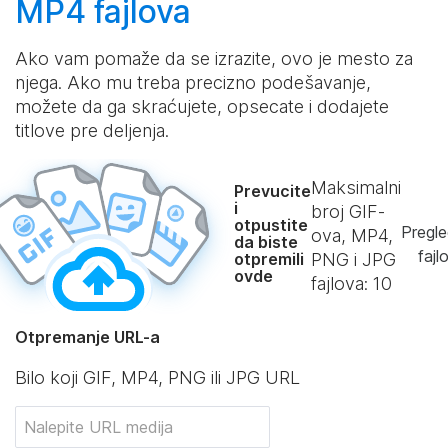
MP4 fajlova
Ako vam pomaže da se izrazite, ovo je mesto za
njega. Ako mu treba precizno podešavanje,
možete da ga skraćujete, opsecate i dodajete
titlove pre deljenja.
Maksimalni
Prevucite
i
broj GIF-
otpustite
Pregle
ova, MP4,
da biste
fajl
otpremili
PNG i JPG
ovde
fajlova:
10
Otpremanje URL-a
Bilo koji GIF, MP4, PNG ili JPG URL