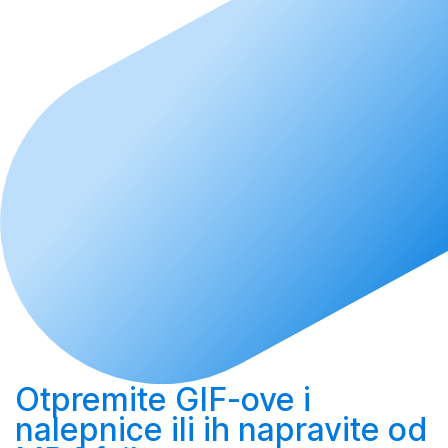
Otpremite
GIF-ove i
nalepnice ili ih
napravite
od