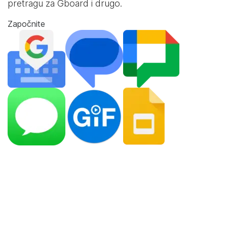
pretragu za Gboard i drugo.
Započnite