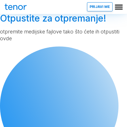
PRIJAVI ME
Otpustite za otpremanje!
otpremite medijske fajlove tako što ćete ih otpustiti
ovde