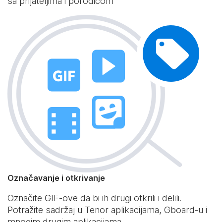
sa prijateljima i porodicom
Označavanje i otkrivanje
Označite GIF-ove da bi ih drugi otkrili i delili.
Potražite sadržaj u Tenor aplikacijama, Gboard-u i
mnogim drugim aplikacijama.