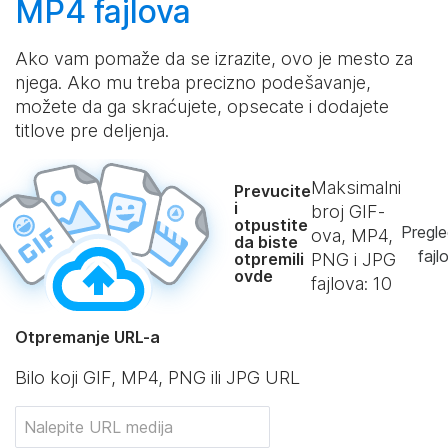
MP4 fajlova
Ako vam pomaže da se izrazite, ovo je mesto za
njega. Ako mu treba precizno podešavanje,
možete da ga skraćujete, opsecate i dodajete
titlove pre deljenja.
Maksimalni
Prevucite
i
broj GIF-
otpustite
Pregle
ova, MP4,
da biste
fajl
otpremili
PNG i JPG
ovde
fajlova:
10
Otpremanje URL-a
Bilo koji GIF, MP4, PNG ili JPG URL