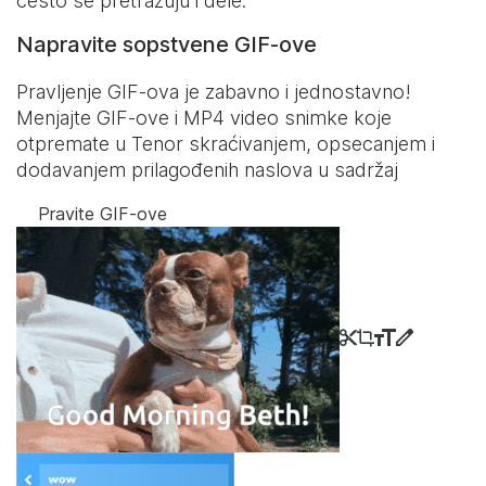
često se pretražuju i dele.
Napravite sopstvene GIF-ove
Pravljenje GIF-ova je zabavno i jednostavno!
Menjajte GIF-ove i MP4 video snimke koje
otpremate u Tenor skraćivanjem, opsecanjem i
dodavanjem prilagođenih naslova u sadržaj
Pravite GIF-ove