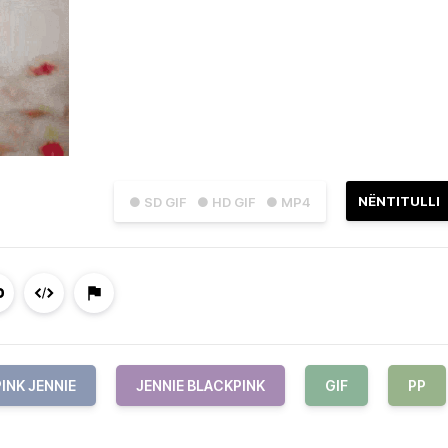
NËNTITULLI
● SD GIF
● HD GIF
● MP4
INK JENNIE
JENNIE BLACKPINK
GIF
PP