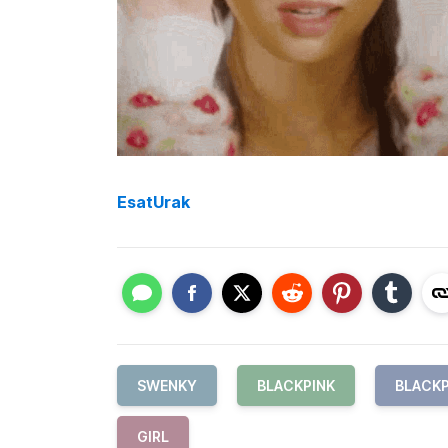
EsatUrak
SWENKY
BLACKPINK
BLACKP
GIRL