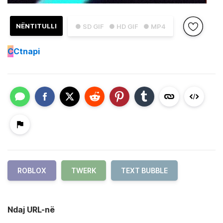
NËNTITULLI
● SD GIF
● HD GIF
● MP4
C
Ctnapi
ROBLOX
TWERK
TEXT BUBBLE
Ndaj URL-në