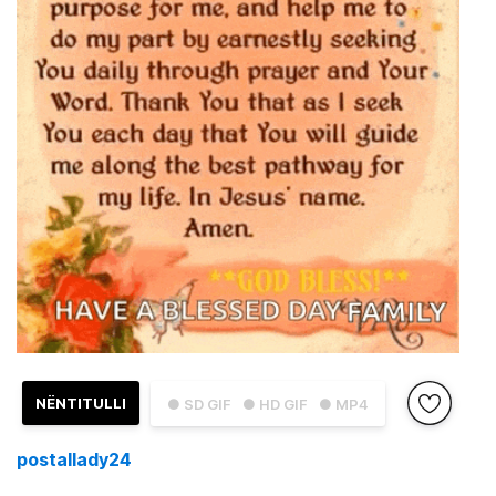
NËNTITULLI
● SD GIF
● HD GIF
● MP4
postallady24