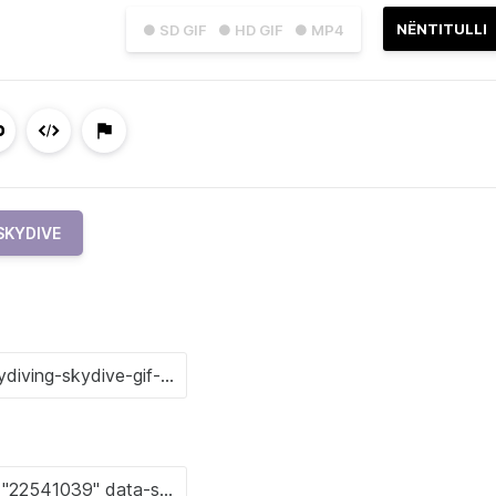
NËNTITULLI
● SD GIF
● HD GIF
● MP4
SKYDIVE