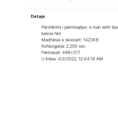
Detaje
Përshkrimi i përmbajtjes: a man with bl
below him
Madhësia e skedarit: 1423KB
Kohëzgjatja: 2.200 sec
Përmasat: 498x277
U krijua: 4/2/2022, 12:44:19 AM