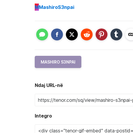
M
MashiroS3npai
MASHIRO S3NPAI
Ndaj URL-në
Integro