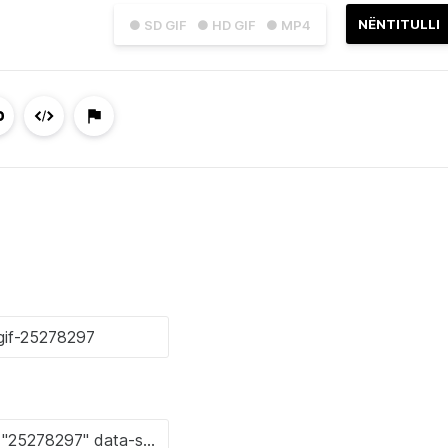
NËNTITULLI
● SD GIF
● HD GIF
● MP4