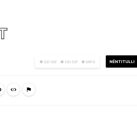
NËNTITULLI
● SD GIF
● HD GIF
● MP4