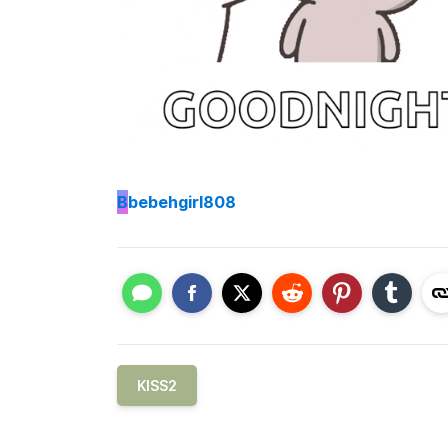
B
bebehgirl808
KISS2