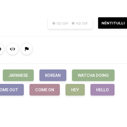
NËNTITULLI
● SD GIF
● HD GIF
JAPANESE
KOREAN
WATCHA DOING
OME OUT
COME ON
HEY
HELLO