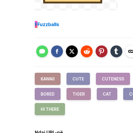
F
Fuzzballs
KAWAII
CUTE
CUTENESS
BORED
TIGER
CAT
C
HI THERE
Ndaj URL-në