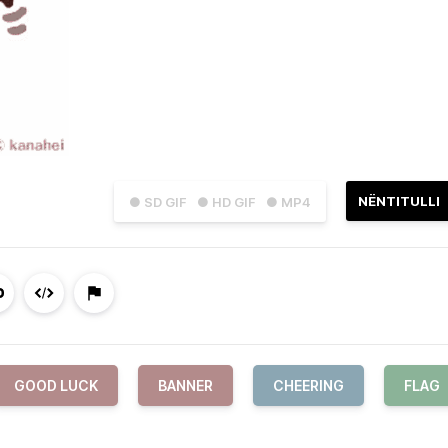
NËNTITULLI
● SD GIF
● HD GIF
● MP4
GOOD LUCK
BANNER
CHEERING
FLAG