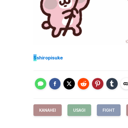
S
shiropisuke
KANAHEI
USAGI
FIGHT