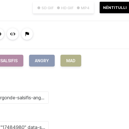
NËNTITULLI
● SD GIF
● HD GIF
● MP4
SALSIFIS
ANGRY
MAD