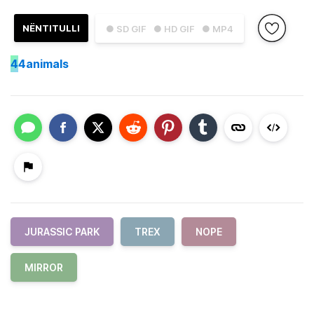
NËNTITULLI
● SD GIF
● HD GIF
● MP4
4
4animals
JURASSIC PARK
TREX
NOPE
MIRROR