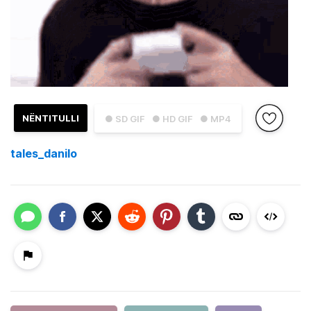
NËNTITULLI
● SD GIF
● HD GIF
● MP4
tales_danilo