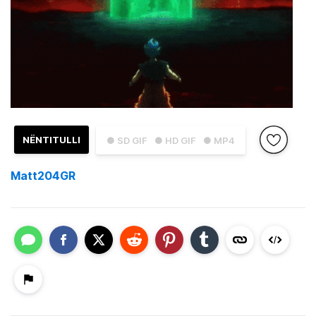
NËNTITULLI
● SD GIF
● HD GIF
● MP4
Matt204GR