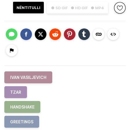
NËNTITULLI
● SD GIF
● HD GIF
● MP4
IVAN VASILJEVICH
TZAR
HANDSHAKE
GREETINGS