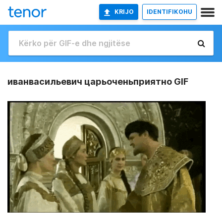
KRIJO
IDENTIFIKOHU
иванвасильевич царьоченьприятно GIF