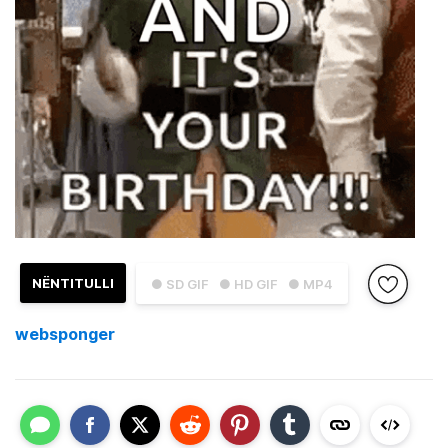
NËNTITULLI
● SD GIF
● HD GIF
● MP4
websponger