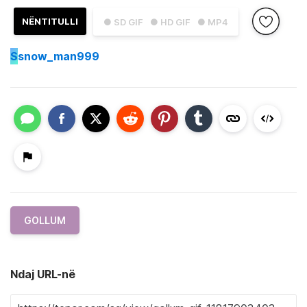
NËNTITULLI
● SD GIF
● HD GIF
● MP4
S
snow_man999
GOLLUM
Ndaj URL-në