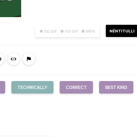
NËNTITULLI
● SD GIF
● HD GIF
● MP4
TECHNICALLY
CORRECT
BEST KIND