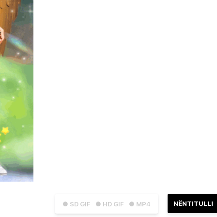
NËNTITULLI
● SD GIF
● HD GIF
● MP4