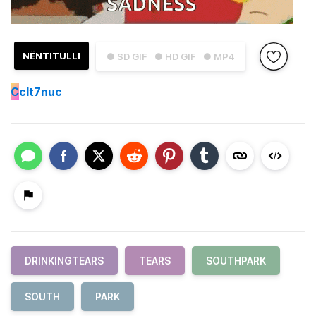
NËNTITULLI
● SD GIF
● HD GIF
● MP4
C
clt7nuc
DRINKINGTEARS
TEARS
SOUTHPARK
SOUTH
PARK