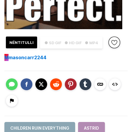
NËNTITULLI
● SD GIF
● HD GIF
● MP4
M
masoncarr2244
CHILDREN RUIN EVERYTHING
ASTRID