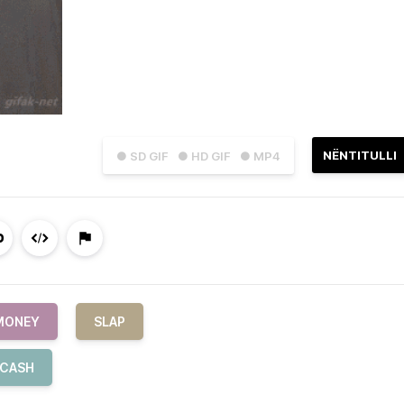
NËNTITULLI
● SD GIF
● HD GIF
● MP4
MONEY
SLAP
CASH