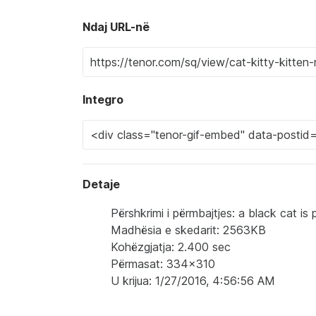
Ndaj URL-në
Integro
Detaje
Përshkrimi i përmbajtjes: a black cat is
Madhësia e skedarit: 2563KB
Kohëzgjatja: 2.400 sec
Përmasat: 334x310
U krijua: 1/27/2016, 4:56:56 AM