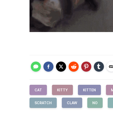
CAT
KITTY
KITTEN
SCRATCH
CLAW
NO