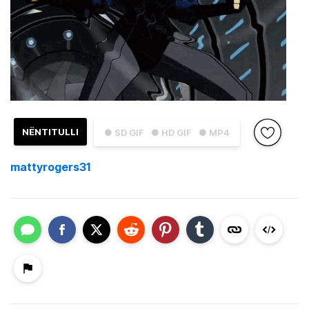
NËNTITULLI
● SD GIF
● HD GIF
● MP4
mattyrogers31