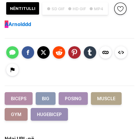
NËNTITULLI
● SD GIF
● HD GIF
● MP4
A
Arnolddd
BICEPS
BIG
POSING
MUSCLE
GYM
HUGEBICEP
Ndaj URL-në