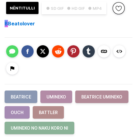
NËNTITULLI
● SD GIF
● HD GIF
● MP4
B
Beatolover
BEATRICE
UMINEKO
BEATRICE UMINEKO
OUCH
BATTLER
UMINEKO NO NAKU KORO NI