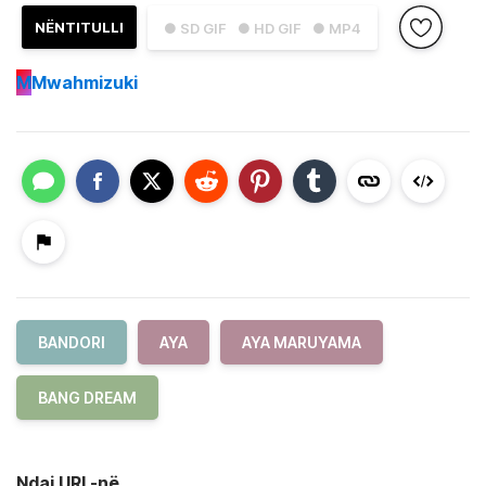
NËNTITULLI
● SD GIF
● HD GIF
● MP4
M
Mwahmizuki
BANDORI
AYA
AYA MARUYAMA
BANG DREAM
Ndaj URL-në