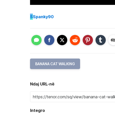
S
Spanky90
BANANA CAT WALKING
Ndaj URL-në
Integro