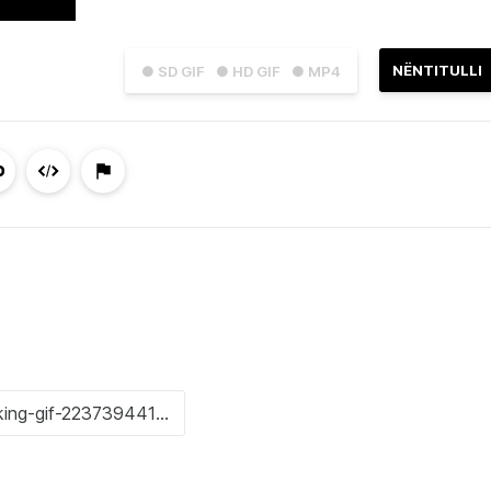
NËNTITULLI
● SD GIF
● HD GIF
● MP4