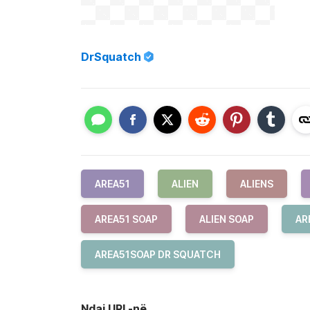
DrSquatch
AREA51
ALIEN
ALIENS
AREA51 SOAP
ALIEN SOAP
AR
AREA51SOAP DR SQUATCH
Ndaj URL-në