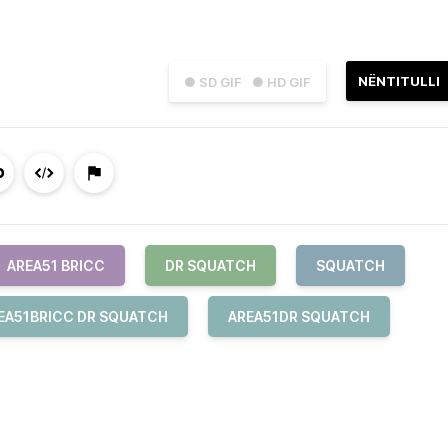
NËNTITULLI
● SD GIF
● HD GIF
AREA51 BRICC
DR SQUATCH
SQUATCH
EA51BRICC DR SQUATCH
AREA51DR SQUATCH