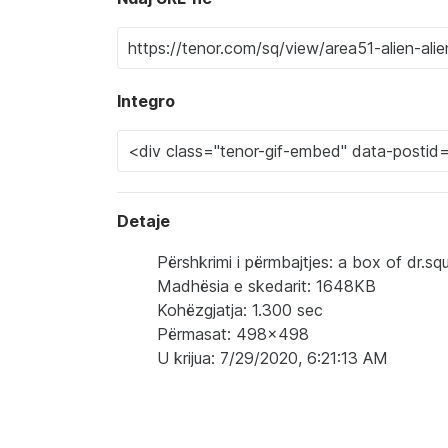
Integro
Detaje
Përshkrimi i përmbajtjes: a box of dr.s
Madhësia e skedarit: 1648KB
Kohëzgjatja: 1.300 sec
Përmasat: 498x498
U krijua: 7/29/2020, 6:21:13 AM